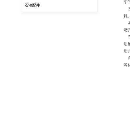
车
石油配件
3
耗
4
堵
5
耐
用
耐
等