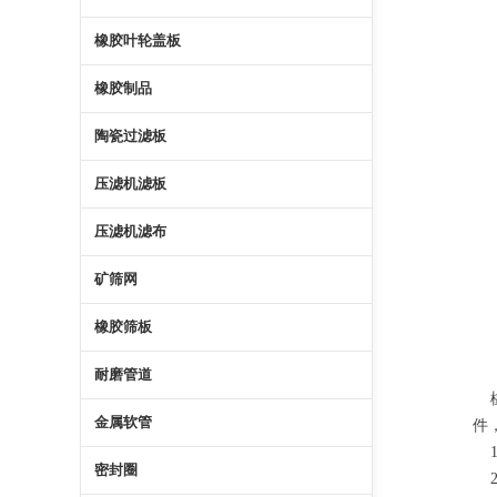
橡胶叶轮盖板
橡胶制品
陶瓷过滤板
压滤机滤板
压滤机滤布
矿筛网
橡胶筛板
耐磨管道
橡
金属软管
件
1
密封圈
2