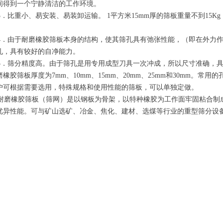
间得到一个宁静清洁的工作环境。
．比重小、易安装、易装卸运输。 1平方米15mm厚的筛板重量不到15
。
．由于耐磨橡胶筛板本身的结构，使其筛孔具有弛张性能，（即在外力作
孔，具有较好的自净能力。
．筛分精度高。由于筛孔是用专用成型刀具一次冲成，所以尺寸准确，具
磨橡胶筛板厚度为7mm、10mm、15mm、20mm、25mm和30mm。常
户可根据需要选用，特殊规格和使用性能的筛板，可以单独定做。
磨橡胶筛板（筛网）是以钢板为骨架，以特种橡胶为工作面牢固粘合制
优异性能。可与矿山选矿、冶金、焦化、建材、选煤等行业的重型筛分设