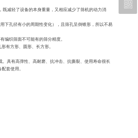
ꀥ
13303386361
Kg，既减轻了设备的本身重量，又相应减少了筛机的动力消
微信二维码
用下孔径有小的周期性变化），且筛孔呈倒锥形，所以不易
有编织筛面不可能有的筛分精度。
用的孔形有方形、圆形、长方形。
成。具有高弹性、高耐磨、抗冲击、抗撕裂、使用寿命很长
备配套使用。