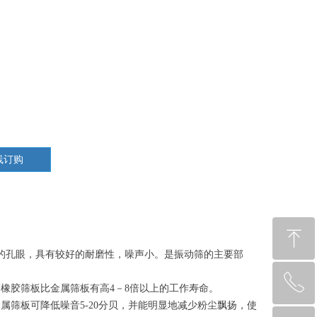
线订购
ꁸ
的孔眼，具有较好的耐磨性，噪声小。是振动筛的主要部
ꂅ
回到顶部
橡胶筛板比金属筛板有高4－8倍以上的工作寿命。
筛板可降低噪音5-20分贝，并能明显地减少粉尘飘扬，使