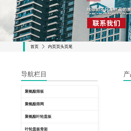
首页
ꄲ
内页页头页尾
导航栏目
产
聚氨酯筛板
聚氨酯筛网
聚氨酯叶轮盖板
叶轮盖板骨架