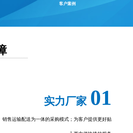
客户案例
ꀥ
13303386361
微信二维码
障
01
实力厂家
、销售运输配送为一体的采购模式；为客户提供更好贴