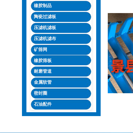
橡胶制品
陶瓷过滤板
压滤机滤板
压滤机滤布
矿筛网
橡胶筛板
耐磨管道
金属软管
密封圈
石油配件