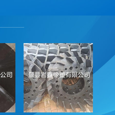
ꁸ
ꂅ
回到顶部