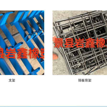
支架
筛板骨架